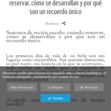
reservar, cómo se desarrollan y por qué
son un recuerdo único
Newborn
-
Sesiones de recién nacido: cuándo reservar,
cómo se desarrollan y por qué son un
recuerdo único
Los primeros días de vida de un bebé son tan
fugaces como irrepetibles. Sus manitas diminutas,
su piel suave, esa manera en la que se acurrucan…
todo cambia tan rápido que, en cuestión de
semanas, ya no serán igual. Las sesiones de recién
Utilizamos cookies para mejorar la navegación web y obtener estadísticas. Si
nacido son una forma de guardar para siempre este
continuas navegando, consideramos que aceptas su uso.
momento tan especial.
Más información
Configurar
Rechazar
¿Cuándo reservar la sesión de recién
Aceptar
nacido?